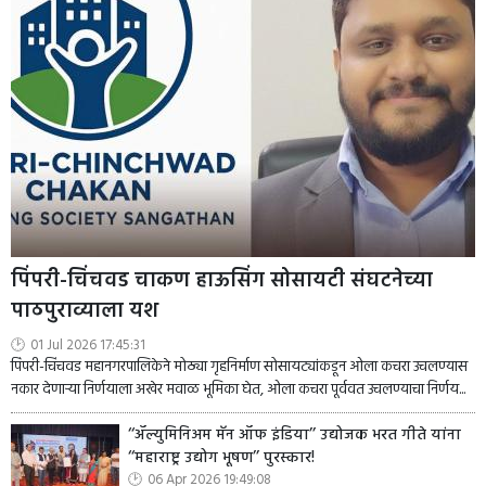
पिंपरी-चिंचवड चाकण हाऊसिंग सोसायटी संघटनेच्या
पाठपुराव्याला यश
01 Jul 2026 17:45:31
पिंपरी-चिंचवड महानगरपालिकेने मोठ्या गृहनिर्माण सोसायट्यांकडून ओला कचरा उचलण्यास
नकार देणाऱ्या निर्णयाला अखेर मवाळ भूमिका घेत, ओला कचरा पूर्ववत उचलण्याचा निर्णय...
‘‘ॲल्युमिनिअम मॅन ऑफ इंडिया’’ उद्योजक भरत गीते यांना
‘‘महाराष्ट्र उद्योग भूषण’’ पुरस्कार!
06 Apr 2026 19:49:08