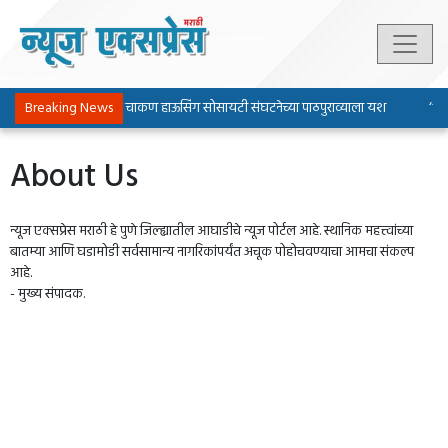
Breaking News
पिंपरी-चिंचवड चाकण हाऊसिंग सोसायटी संघटनेच्या पाठपुराव्याला यश
‘‘ॲल
About Us
न्यूज एक्सप्रेस मराठी हे पुणे जिल्ह्यातील आघाडीचे न्यूज पोर्टल आहे. स्थानिक महत्त्वांच्या
बातम्या आणि घडामोडी सर्वसामान्य नागरिकांपर्यंत अचूक पोहोचवण्याचा आमचा संकल्प
आहे.
- मुख्य संपादक.