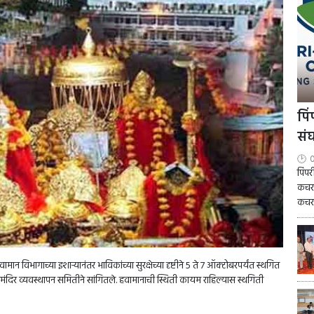
पि
सं
0
पिंप
कचरा
कचरा
न विभागाच्या इशाऱ्यानंतर भाविकांच्या सुरक्षेच्या दृष्टीने 5 ते 7 ऑक्टोबरपर्यंत स्थगित
मंदिर व्यवस्थापन समितीने सांगितले. हवामानाची स्थिती कायम राहिल्यास स्थगिती