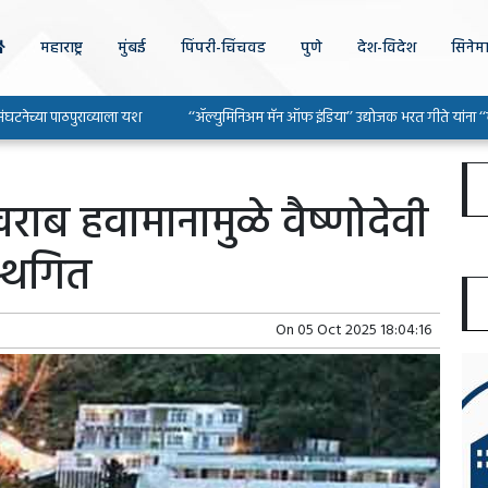
महाराष्ट्र
मुंबई
पिंपरी-चिंचवड
पुणे
देश-विदेश
सिनेम
 पाठपुराव्याला यश
‘‘ॲल्युमिनिअम मॅन ऑफ इंडिया’’ उद्योजक भरत गीते यांना ‘‘महाराष्ट्र उद
ब हवामानामुळे वैष्णोदेवी
स्थगित
On
05 Oct 2025 18:04:16