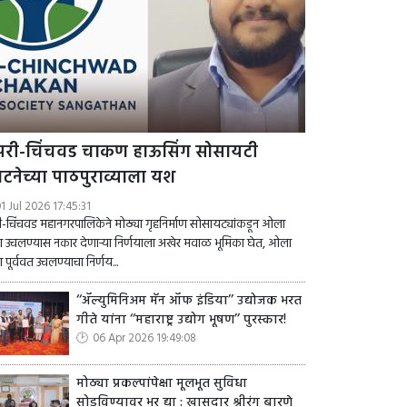
ंपरी-चिंचवड चाकण हाऊसिंग सोसायटी
घटनेच्या पाठपुराव्याला यश
1 Jul 2026 17:45:31
री-चिंचवड महानगरपालिकेने मोठ्या गृहनिर्माण सोसायट्यांकडून ओला
 उचलण्यास नकार देणाऱ्या निर्णयाला अखेर मवाळ भूमिका घेत, ओला
 पूर्ववत उचलण्याचा निर्णय...
‘‘ॲल्युमिनिअम मॅन ऑफ इंडिया’’ उद्योजक भरत
गीते यांना ‘‘महाराष्ट्र उद्योग भूषण’’ पुरस्कार!
06 Apr 2026 19:49:08
मोठ्या प्रकल्पांपेक्षा मूलभूत सुविधा
सोडविण्यावर भर द्या : खासदार श्रीरंग बारणे