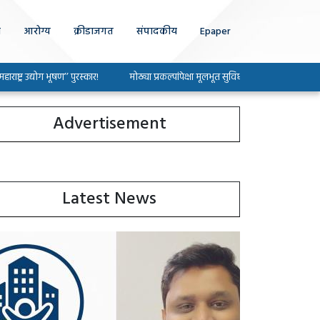
ा
आरोग्य
क्रीडाजगत
संपादकीय
Epaper
्योग भूषण’’ पुरस्कार!
मोठ्या प्रकल्पांपेक्षा मूलभूत सुविधा सोडविण्यावर भर द्या : खासदार 
Advertisement
Latest News