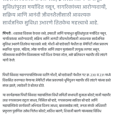
सुविधांपुरता मर्यादित नसून, नागरिकांच्या आरोग्यदायी,
सक्रिय आणि आनंदी जीवनशैलीसाठी आवश्यक
सार्वजनिक सुविधा उभारणे तितकेच महत्त्वाचे आहे.
पिंपरी :
शहराचा विकास केवळ रस्ते, इमारती आणि पायाभूत सुविधांपुरता मर्यादित नसून,
नागरिकांच्या आरोग्यदायी, सक्रिय आणि आनंदी जीवनशैलीसाठी आवश्यक सार्वजनिक
सुविधा उभारणे तितकेच महत्त्वाचे आहे. मोशी-बोऱ्हाडेवाडी येथील हा अ‍ॅमेनिटी स्पेस प्रकल्प
स्थानिक युवक, महिला, ज्येष्ठ नागरिक आणि लहान मुलांसाठी उपयुक्त ठरणार असून,
परिसराच्या सर्वांगीण विकासाला नवी दिशा देणारा ठरेल, असे प्रतिपादन महापौर रवि लांडगे
यांनी केले.
पिंपरी चिंचवड महानगरपालिकेच्या वतीने मोशी, बोऱ्हाडेवाडी येथील गट क्र. २३० व २३१ मध्ये
विकसित करण्यात येणाऱ्या अ‍ॅमेनिटी स्पेस प्रकल्पाचे भूमिपूजन महापौर रवि लांडगे यांच्या हस्ते
संपन्न झाले, त्यावेळी ते बोलत होते.
या कार्यक्रमास पिंपरी चिंचवड महापालिका विधी समिती सभापती सुजाता बोराटे,माजी महापौर
तथा नगरसदस्य राहुल जाधव, निखिल बोऱ्हाडे, नगरसदस्या सारिका बोऱ्हाडे आणि
महापालिकेचे कार्यकारी अभियंता विजय जाधव, बाळासाहेब लांडे, जनता संपर्क अधिकारी
प्रफुल्ल पुराणिक तसेच निलेश बोराटे,आतिश बारणे, शिवाजी बारणे यांच्यासह विविध