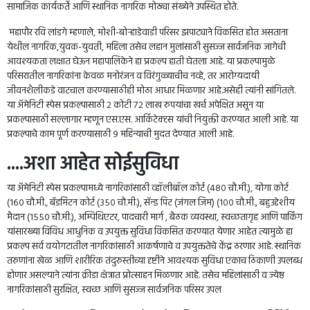
सामाजिक कार्यकर्ते आणि स्थानिक नागरिक मोठ्या संख्येने उपस्थित होते.
महापौर रवि लांडगे म्हणाले, मोशी-बोऱ्हाडेवाडी परिसर झपाट्याने विकसित होत असताना
येथील नागरिक,युवक-युवती, महिला तसेच लहान मुलांसाठी सुसज्ज सार्वजनिक जागेची
आवश्यकता लक्षात घेऊन महापालिकेने हा प्रकल्प हाती घेतला आहे. या प्रकल्पामुळे
परिसरातील नागरिकांना केवळ मनोरंजन व विरंगुळ्याचीच नव्हे, तर आरोग्यदायी
जीवनशैलीकडे वाटचाल करण्यासाठीही मोठा आधार मिळणार आहे.असेही त्यांनी सांगितले.
या अ‍ॅमेनिटी स्पेस प्रकल्पासाठी २ कोटी ७२ लाख रुपयांचा खर्च अपेक्षित असून या
प्रकल्पासाठी सल्लागार म्हणून एस.एस. आर्किटेक्टस यांची नियुक्ती करण्यात आली आहे. या
प्रकल्पाचे काम पूर्ण करण्यासाठी ९ महिन्याची मुदत देण्यात आली आहे.
....अशा आहेत सोईसुविधा
या अ‍ॅमेनिटी स्पेस प्रकल्पामध्ये नागरिकांसाठी व्हॉलीबॉल कोर्ट (४८० चौ.मी.), योगा कोर्ट
(१६० चौ.मी., बॅडमिंटन कोर्ट (३५० चौ.मी.), सॅन्ड पिट (जंगल जिम) (१०० चौ.मी., बहुउद्देशीय
मैदान (१५५० चौ.मी.), अम्पिथिएटर, पादचारी मार्ग , बैठक व्यवस्था, स्वच्छतागृह आणि पार्किंग
यांसारख्या विविध आधुनिक व उपयुक्त सुविधा विकसित करण्यात येणार आहेत त्यामुळे हा
प्रकल्प सर्व वयोगटातील नागरिकांसाठी आकर्षणाचे व उपयुक्ततेचे केंद्र ठरणार आहे. स्थानिक
तरुणांना खेळ आणि शारीरिक तंदुरुस्तीच्या दृष्टीने आवश्यक सुविधा एकाच ठिकाणी उपलब्ध
होणार असल्याने त्यांना क्रीडा क्षेत्रात प्रोत्साहन मिळणार आहे. तसेच महिलांसाठी व ज्येष्ठ
नागरिकांसाठी सुरक्षित, स्वच्छ आणि सुसज्ज सार्वजनिक परिसर उपल