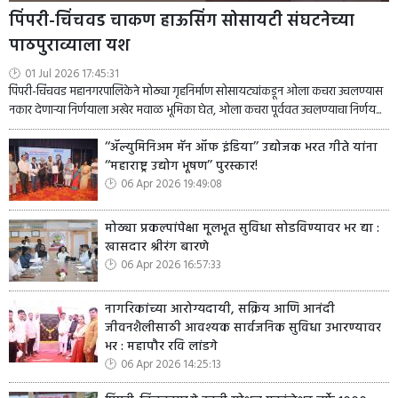
पिंपरी-चिंचवड चाकण हाऊसिंग सोसायटी संघटनेच्या
पाठपुराव्याला यश
01 Jul 2026 17:45:31
पिंपरी-चिंचवड महानगरपालिकेने मोठ्या गृहनिर्माण सोसायट्यांकडून ओला कचरा उचलण्यास
नकार देणाऱ्या निर्णयाला अखेर मवाळ भूमिका घेत, ओला कचरा पूर्ववत उचलण्याचा निर्णय...
‘‘ॲल्युमिनिअम मॅन ऑफ इंडिया’’ उद्योजक भरत गीते यांना
‘‘महाराष्ट्र उद्योग भूषण’’ पुरस्कार!
06 Apr 2026 19:49:08
मोठ्या प्रकल्पांपेक्षा मूलभूत सुविधा सोडविण्यावर भर द्या :
खासदार श्रीरंग बारणे
06 Apr 2026 16:57:33
नागरिकांच्या आरोग्यदायी, सक्रिय आणि आनंदी
जीवनशैलीसाठी आवश्यक सार्वजनिक सुविधा उभारण्यावर
भर : महापौर रवि लांडगे
06 Apr 2026 14:25:13