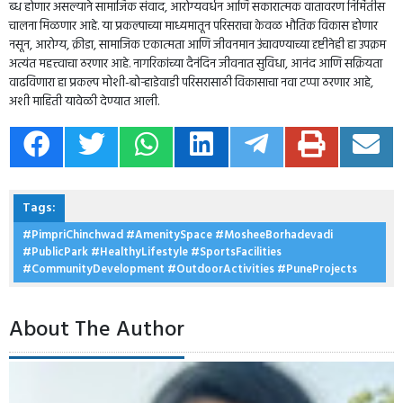
ब्ध होणार असल्याने सामाजिक संवाद, आरोग्यवर्धन आणि सकारात्मक वातावरण निर्मितीस
चालना मिळणार आहे. या प्रकल्पाच्या माध्यमातून परिसराचा केवळ भौतिक विकास होणार
नसून, आरोग्य, क्रीडा, सामाजिक एकात्मता आणि जीवनमान उंचावण्याच्या दृष्टीनेही हा उपक्रम
अत्यंत महत्त्वाचा ठरणार आहे. नागरिकांच्या दैनंदिन जीवनात सुविधा, आनंद आणि सक्रियता
वाढविणारा हा प्रकल्प मोशी-बोऱ्हाडेवाडी परिसरासाठी विकासाचा नवा टप्पा ठरणार आहे,
अशी माहिती यावेळी देण्यात आली.
Tags:
#PimpriChinchwad #AmenitySpace #MosheeBorhadevadi
#PublicPark #HealthyLifestyle #SportsFacilities
#CommunityDevelopment #OutdoorActivities #PuneProjects
About The Author