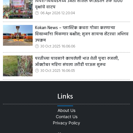
पिंपरी-चिंचवडमध्ये उन्नती सोशल फाऊंडेशन तर्फे १०००
वृक्षांचे वाटप
06 Apr 2026 12:20:04
Kokan News – प्लास्टिक कचरा गोळा करणाऱ्या
विद्यार्थ्यांना मिळणार बक्षीस; सृजन सायन्स सेंटरचा अभिनव
उपक्रम
30 Oct 2025 16:06:06
परतीच्या पावसाने कापलेली भात शेती पुन्हा रुजली,
ऑक्टोबर महिना संपला तरीही पाऊस सुरूच
30 Oct 2025 16:06:05
Links
About Us
Contact Us
Privacy Policy