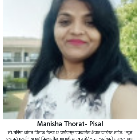
Manisha Thorat- Pisal
सौ. मनिषा-थोरात-पिसाळ गेल्या १२ वर्षांपासून पत्रकारिता क्षेत्रात कार्यरत आहेत. ‘‘न्यूज
एक्सप्रसे मराठी’’ या पुणे जिल्ह्यातील आघाडीच्या न्यूज पोर्टलच्या कार्यकारी संपादक म्हणून