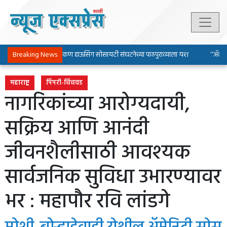
Breaking News
पिंपरी-चिंचवड चाकण हाऊसिंग सोसायटी संघटनेच्या पाठपुराव्याला यश
‘‘ॲल्युमिन
महाराष्ट्र
पिंपरी-चिंचवड
नागरिकांच्या आरोग्यदायी,
सक्रिय आणि आनंदी
जीवनशैलीसाठी आवश्यक
सार्वजनिक सुविधा उभारण्यावर
भर : महापौर रवि लांडगे