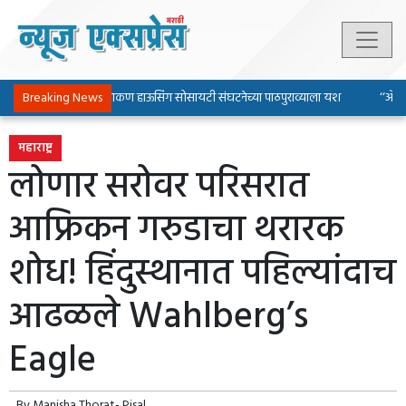
Breaking News
पिंपरी-चिंचवड चाकण हाऊसिंग सोसायटी संघटनेच्या पाठपुराव्याला यश
‘‘ॲल्युम
महाराष्ट्र
लोणार सरोवर परिसरात
आफ्रिकन गरुडाचा थरारक
शोध! हिंदुस्थानात पहिल्यांदाच
आढळले Wahlberg’s
Eagle
By
Manisha Thorat- Pisal