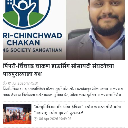
पिंपरी-चिंचवड चाकण हाऊसिंग सोसायटी संघटनेच्या
पाठपुराव्याला यश
01 Jul 2026 17:45:31
पिंपरी-चिंचवड महानगरपालिकेने मोठ्या गृहनिर्माण सोसायट्यांकडून ओला कचरा उचलण्यास
नकार देणाऱ्या निर्णयाला अखेर मवाळ भूमिका घेत, ओला कचरा पूर्ववत उचलण्याचा निर्णय...
‘‘ॲल्युमिनिअम मॅन ऑफ इंडिया’’ उद्योजक भरत गीते यांना
‘‘महाराष्ट्र उद्योग भूषण’’ पुरस्कार!
06 Apr 2026 19:49:08