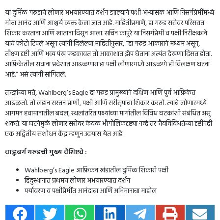
या दुर्मिळ गरुडाचे लोणार अभयारण्यात दर्शन झाल्याने पक्षी अभ्यासक आणि निसर्गप्रेमींमध्ये
मोठा आनंद आणि आश्चर्य व्यक्त केला जात आहे. माहितीप्रमाणे, हा गरुड सरोवर परिसरात
शिकार करताना आणि खाताना दिसून आला. सचिन कापुरे या निसर्गप्रेमी व पक्षी निरीक्षकाने
याचे फोटो टिपले असून त्यांनी दिलेल्या माहितीनुसार, “हा गरुड आकाराने मध्यम असून,
तीक्ष्ण दृष्टी आणि भव्य पंख फडकावत तो आकाशात झेप घेताना अत्यंत देखणा दिसत होता.
आफ्रिकेतील सवाना प्रदेशात आढळणारा हा पक्षी लोणारमध्ये आढळणे ही विलक्षण घटना
आहे.” असे त्यांनी सांगितले.
तज्ज्ञांच्या मते, Wahlberg’s Eagle हा गरुड प्रामुख्याने दक्षिण आणि पूर्व आफ्रिकेत
आढळतो. तो लहान सस्तन प्राणी, पक्षी आणि सरीसृपांचा शिकार करतो. त्याचे लोणारमध्ये
आगमन हवामानातील बदल, स्थलांतरित पक्ष्यांच्या मार्गातील विविध घटकांशी संबंधित असू
शकते. या घटनेमुळे लोणार सरोवर केवळ भौगोलिकदृष्ट्या नव्हे तर जैवविविधतेच्या दृष्टीनेही
एक अद्वितीय संशोधन केंद्र म्हणून उदयास येत आहे.
वाह्लबर्ग गरुडची मुख्य वैशिष्ट्ये :
Wahlberg’s Eagle आफ्रिकन खंडातील दुर्मिळ शिकारी पक्षी
हिंदुस्थानात प्रथमच लोणार अभयारण्यात दर्शन
पर्यावरण व पक्षीप्रेमींत आनंदाचा आणि अभिमानाचा माहोल