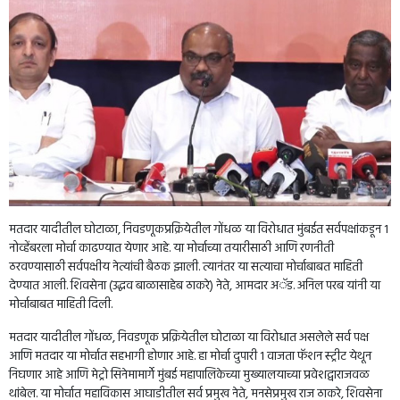
मतदार यादीतील घोटाळा, निवडणूकप्रक्रियेतील गोंधळ या विरोधात मुंबईत सर्वपक्षांकडून 1
नोव्हेंबरला मोर्चा काढण्यात येणार आहे. या मोर्चाच्या तयारीसाठी आणि रणनीती
ठरवण्यासाठी सर्वपक्षीय नेत्यांची बैठक झाली. त्यानंतर या सत्याचा मोर्चाबाबत माहिती
देण्यात आली. शिवसेना (उद्धव बाळासाहेब ठाकरे) नेते, आमदार अॅड. अनिल परब यांनी या
मोर्चाबाबत माहिती दिली.
मतदार यादीतील गोंधळ, निवडणूक प्रक्रियेतील घोटाळा या विरोधात असलेले सर्व पक्ष
आणि मतदार या मोर्चात सहभागी होणार आहे. हा मोर्चा दुपारी 1 वाजता फॅशन स्ट्रीट येथून
निघणार आहे आणि मेट्रो सिनेमामार्गे मुंबई महापालिकेच्या मुख्यालयाच्या प्रवेशद्वाराजवळ
थांबेल. या मोर्चात महाविकास आघाडीतील सर्व प्रमुख नेते, मनसेप्रमुख राज ठाकरे, शिवसेना