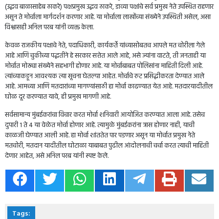
(उद्धव बाळासाहेब ठाकरे) पक्षप्रमुख उद्धव ठाकरे, डाव्या पक्षांचे सर्व प्रमुख नेते उपस्थित राहणार
असून ते मोर्चाला मार्गदर्शन करणार आहे. या मोर्चाला लाखोंच्या संख्येने उपस्थिती असेल, असा
विश्वासही अनिल परब यांनी व्यक्त केला.
केवळ राजकीय पक्षाचे नेते, पदाधिकारी, कार्यकर्ते यांच्यासोबतच आपले मत चोरीला गेले
आहे आणि चुकीच्या पद्धतीने हे सरकार सत्तेत आले आहे, असे ज्यांना वाटते, ती जनताही या
मोर्चात मोठ्या संख्येने सहभागी होणार आहे. या मोर्चाबाबत पोलिसांना माहिती दिली आहे.
त्यांच्याकडून आवश्यक त्या सूचना घेतल्या आहेत. मोर्चाचे रुट प्रसिद्धीकरता देण्यात आले
आहे. आमच्या आणि मतदारांच्या मागण्यांसाठी हा मोर्चा काढण्यात येत आहे. मतदारयादीतील
घोळ दूर करण्यात यावे, ही प्रमुख मागणी आहे.
सर्वसामान्य मुंबईकरांचा विचार करत मोर्चा शनिवारी आयोजित करण्यात आला आहे. तसेच
दुपारी 1 ते 4 या वेळेत मोर्चा होणार आहे. त्यामुळे मुंबईकरांना त्रास होणार नाही, याची
काळजी घेण्यात आली आहे. हा मोर्चा शांततेत पार पडणार असून या मोर्चात प्रमुख नेते
मतचोरी, मतदान यादीतील घोटाळा याबाबत पुढील आंदोलनाची चर्चा करत त्याची माहिती
देणार आहेत, असे अनिल परब यांनी स्पष्ट केले.
Tags: