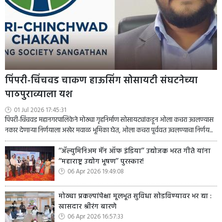
पिंपरी-चिंचवड चाकण हाऊसिंग सोसायटी संघटनेच्या
पाठपुराव्याला यश
01 Jul 2026 17:45:31
पिंपरी-चिंचवड महानगरपालिकेने मोठ्या गृहनिर्माण सोसायट्यांकडून ओला कचरा उचलण्यास
नकार देणाऱ्या निर्णयाला अखेर मवाळ भूमिका घेत, ओला कचरा पूर्ववत उचलण्याचा निर्णय...
‘‘ॲल्युमिनिअम मॅन ऑफ इंडिया’’ उद्योजक भरत गीते यांना
‘‘महाराष्ट्र उद्योग भूषण’’ पुरस्कार!
06 Apr 2026 19:49:08
मोठ्या प्रकल्पांपेक्षा मूलभूत सुविधा सोडविण्यावर भर द्या :
खासदार श्रीरंग बारणे
06 Apr 2026 16:57:33