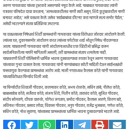
अरुण गायकवाड यांच्या ट्रस्टकडे असल्याचे नमूद केले आहे. याबाबत गायकवाड त्यांनी
पत्रकार परिषदेत दावा करताना, ‘आमच्याकडीलच नाणी खरी असून, शिंदे कुटुंबाकडील नाणी
बनावट आहेत,’ असे वक्तव्य केले. तसेच ‘साईबाबांचा डीएनए करा म्हणजे सत्य समोर येईल,’
असेही म्हटल्याने संतप्त प्रतिक्रिया उमटल्या.
या वक्तव्याच्या निषेधार्थ शिर्डी ग्रामस्थांनी गायकवाड यांच्या विरोधात जोरदार आंदोलने केली.
त्यांच्या घर, दुकानासमोर आंदोलन करत त्यांच्या फोटोवर शाई ओतून निषेध नोंदवण्यात
आला. याप्रकरणी गायकवाड यांनी आंदोलनाआधीच एक व्हिडीओ प्रसिद्ध करून
सार्वजनिकरीत्या माफी मागितली असली, तरी ग्रामस्थांचा संताप शमलेला नाही.
याप्रकरणी शिर्डी पोलिसांनी धार्मिक भावना दुखावल्याचा ठपका ठेवून अरुण गायकवाड
यांच्यावर गुन्हा दाखल केला. गायकवाड यांनी नाण्यांबाबत खोटी माहिती देऊन साईभक्तांची
फसवणूक केल्याचा ग्रामस्थांचा आरोप आहे. माजी नगराध्यक्ष कैलास कोते यांनी गायकवाड
यांच्याविरोधात फिर्याद दिली आहे.
या फिर्यादीत शिवाजी गोंदकर, कलमाकर कोते, अभय शेळके, सचिन तांबे, नीलेश कोते,
बाबासाहेब कोते, सर्जेराव कोते, संजय शिंदे, नितीन कोते, ताराचंद कोते, सुजित गोंदकर,
संदीप सोनवणे, दीपक वारुळे, योगेश जगताप, प्रमोद गोंदकर, कैलास आरणे, किरण बडे,
अविनाश गोंदकर, प्रसाद लोढा, विकास गोंदकर, अनुप गोंदकर, राजेंद्र भुजबळ, गणेश कोते,
सचिन कोते, नरेश सुराणा, यांच्यासह ग्रामस्थांच्या धार्मिक भावना दुखावल्याचे म्हटले आहे.