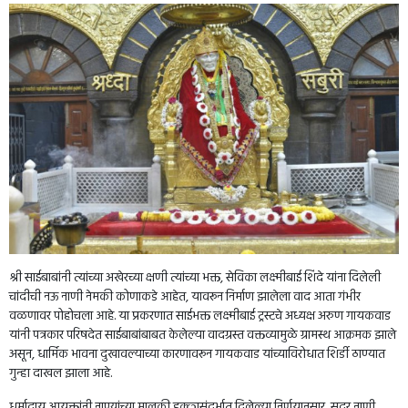
श्री साईबाबांनी त्यांच्या अखेरच्या क्षणी त्यांच्या भक्त, सेविका लक्ष्मीबाई शिंदे यांना दिलेली
चांदीची नऊ नाणी नेमकी कोणाकडे आहेत, यावरून निर्माण झालेला वाद आता गंभीर
वळणावर पोहोचला आहे. या प्रकरणात साईभक्त लक्ष्मीबाई ट्रस्टचे अध्यक्ष अरुण गायकवाड
यांनी पत्रकार परिषदेत साईबाबांबाबत केलेल्या वादग्रस्त वक्तव्यामुळे ग्रामस्थ आक्रमक झाले
असून, धार्मिक भावना दुखावल्याच्या कारणावरून गायकवाड यांच्याविरोधात शिर्डी ठाण्यात
गुन्हा दाखल झाला आहे.
धर्मादाय आयुक्तांनी नाण्यांच्या मालकी हक्कासंदर्भात दिलेल्या निर्णयानुसार, सदर नाणी