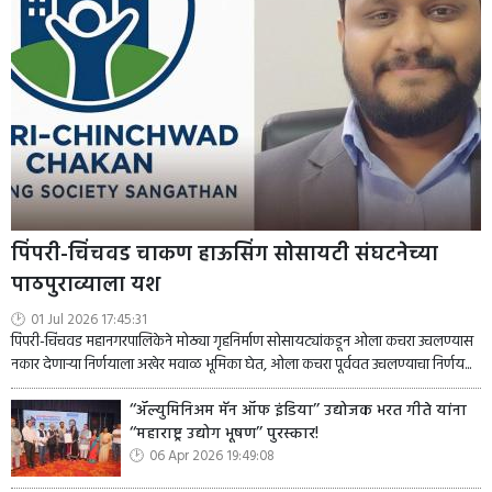
पिंपरी-चिंचवड चाकण हाऊसिंग सोसायटी संघटनेच्या
पाठपुराव्याला यश
01 Jul 2026 17:45:31
पिंपरी-चिंचवड महानगरपालिकेने मोठ्या गृहनिर्माण सोसायट्यांकडून ओला कचरा उचलण्यास
नकार देणाऱ्या निर्णयाला अखेर मवाळ भूमिका घेत, ओला कचरा पूर्ववत उचलण्याचा निर्णय...
‘‘ॲल्युमिनिअम मॅन ऑफ इंडिया’’ उद्योजक भरत गीते यांना
‘‘महाराष्ट्र उद्योग भूषण’’ पुरस्कार!
06 Apr 2026 19:49:08