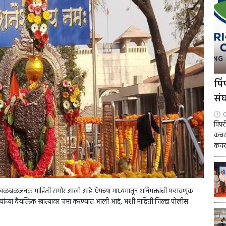
पि
सं
0
पिंप
कचरा
कचरा
ून खळबळजनक माहिती समोर आली आहे. ऍपच्या माध्यमातून शनिभक्तांची फसवणूक
ऱ्यांच्या वैयक्तिक खात्यावर जमा करण्यात आली आहे, अशी माहिती जिल्हा पोलीस