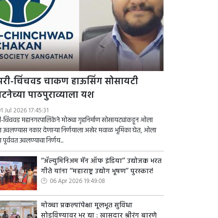
ंपरी-चिंचवड चाकण हाऊसिंग सोसायटी
घटनेच्या पाठपुराव्याला यश
1 Jul 2026 17:45:31
री-चिंचवड महानगरपालिकेने मोठ्या गृहनिर्माण सोसायट्यांकडून ओला
 उचलण्यास नकार देणाऱ्या निर्णयाला अखेर मवाळ भूमिका घेत, ओला
 पूर्ववत उचलण्याचा निर्णय...
‘‘ॲल्युमिनिअम मॅन ऑफ इंडिया’’ उद्योजक भरत
गीते यांना ‘‘महाराष्ट्र उद्योग भूषण’’ पुरस्कार!
06 Apr 2026 19:49:08
मोठ्या प्रकल्पांपेक्षा मूलभूत सुविधा
सोडविण्यावर भर द्या : खासदार श्रीरंग बारणे