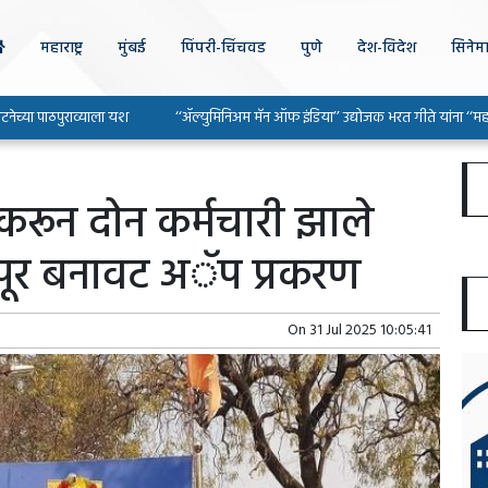
महाराष्ट्र
मुंबई
पिंपरी-चिंचवड
पुणे
देश-विदेश
सिनेम
ठपुराव्याला यश
‘‘ॲल्युमिनिअम मॅन ऑफ इंडिया’’ उद्योजक भरत गीते यांना ‘‘महाराष्ट्र उद्यो
रून दोन कर्मचारी झाले
पूर बनावट अॅप प्रकरण
On
31 Jul 2025 10:05:41