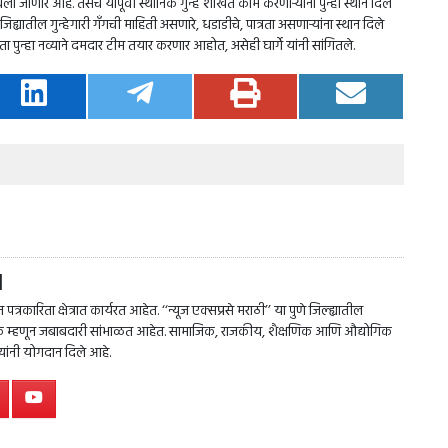
खविला जाणार आहे. तसेच यापूर्वी स्थानिक गुन्हे शाखेत काम करणाऱ्यांना पुन्हा स्थान दिले
िह्यातील गुन्हेगारी गँगची माहिती असणारे, धडाडीचे, पात्रता असणाऱ्यांना स्थान दिले
ा पुन्हा नव्याने दमदार टीम तयार करणार आहोत, असेही घार्गे यांनी सांगितले.
l
त्रकारिता क्षेत्रात कार्यरत आहेत. ‘‘न्यूज एक्सप्रसे मराठी’’ या पुणे जिल्ह्यातील
पादक म्हणून जबाबदारी सांभाळत आहेत. सामाजिक, राजकीय, शैक्षणिक आणि औद्योगिक
त्यांनी योगदान दिले आहे.