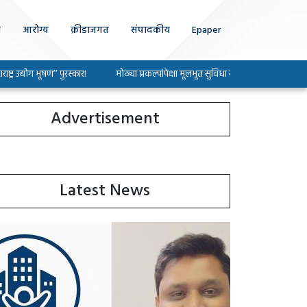
ा
आरोग्य
क्रीडाजगत
संपादकीय
Epaper
ग भूषण’’ पुरस्कार!
मोठ्या प्रकल्पांपेक्षा मूलभूत सुविधा सोडविण्यावर भर द्या : खासदार श्र
Advertisement
Latest News