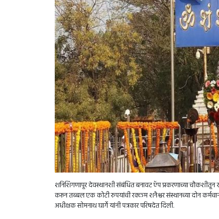
शनिशिंगणापूर देवस्थानशी संबंधित बनावट ऍप प्रकरणाच्या चौकशीत
करून तब्बल एक कोटी रुपयांची रक्कम शनैश्वर संस्थानच्या दोन कर्मचा
अधीक्षक सोमनाथ घार्गे यांनी पत्रकार परिषदेत दिली.