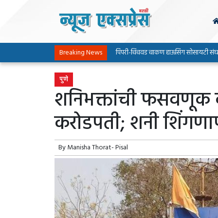
Breaking News
पिंपरी-चिंचवड चाकण हाऊसिंग सोसायटी संघटनेच्या पा
पुणे
शनिभक्तांची फसवणूक क
करोडपती; शनी शिंगणा
By
Manisha Thorat- Pisal