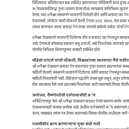
विधिमंडळ अधिवेशनात प्रश्न उपस्थित झाल्यानंतर पोलिसांनी स्वतःहूनच शन
अॅपधारकांविरुद्ध गुन्हा दाखल केला होता. सायबरचे उपनिरीक्षक सुदाम क
केला. यात शनैश्वर संस्थानने परवानगी दिलेली तीन आणि बनावट चार
डेव्हलपर्स, ऑपरेटर यांची चौकशी केली. ऍपवर 500, 1800, पाच हजार अ
तपास करण्यात आला. बनावट ऍप तयार करणारे बाहेरचे आहेत. दोन्ही ऍपचे 
शनैश्वर देवस्थानने परवानगी दिलेल्या तीन व बनावट चार ऍपमधून संस्था
आहे. ऍपमध्ये अनेकांचा सहभाग असू शकतो, असे निदर्शनास आल्याचे घार्ग
पोलीस निरीक्षक किरणकुमार कबाडी उपस्थित होते.
सीईओ दरंदले यांची चौकशी, विश्वस्तांच्या खात्यावर पैसे नाहीत
श्री शनैश्वर देवस्थान बनावट ऍप प्रकरणात गुन्हा दाखल झाल्यानंतर सं
माहिती घेतली. संस्थानने परवानगी दिलेल्या आणि बनावट ऍपमधून संस्थान
माहिती मिळालेली नाही. टेक्निकल पद्धतीने तपास सुरू असून, अजून कोणा
बँक खात्यावर पैसे जमा झाल्याचे निदर्शनास आले नसल्याचे जिल्हा पोलीस
अयोध्या, वैष्णोवदेवी दर्शनासाठीही अॅप
शनिशिंगणापूर येथे श्री शनैश्वर देवस्थान बनावट ऍपचे प्रकरण समोर आले
देवस्थानच्याही नावाचा उल्लेख आहे. तेथील दर्शनासाठी अॅप असल्याच
काय, याबाबत त्यांना पत्र देणार असल्याचे जिल्हा पोलीस अधीक्षक घार्गे य
एलसीबीत काम करणाऱ्यांना पुन्हा संधी नाही