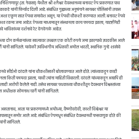
िशिंगणापूर (ता. नेवासा) येथील श्री शनैश्वर देवस्थानच्या बनावट ऍप प्रकरणात पाच
ाकडे यांनी फिर्याद दिली आहे. संबंधित गुह्याच्या अनुषंगाने सायबर पोलिसांनी तपास
 ऍप अशा एकूण सात ऍपचा समावेश असून, या ऍपची चौकशी करण्यात आली. बनावट ऍपचे
शा रकमा जमा आहेत. ऍपच्या माध्यमातून संस्थानला काय फायदा झाला, यादृष्टीनेही
भाविकांच्या दर्शनाचे रेट वेगवेगळे आहेत.
नच्या दोन कर्मचाऱ्यांच्या खात्यावर तब्बल एक कोटी रुपये जमा झाल्याचे उघडकीस आले
े यांनी सांगितले. यावेळी उपविभागीय अधिकारी अमोल भारती, स्थानिक गुन्हे शाखेचे
स्थानचे सीईओ दरंदले यांना चौकशीसाठी बोलावण्यात आले होते. त्यांच्याकडून काही
ला किती फायदा झाला, याची त्यांना माहिती विचारली. दरंदले यांच्याकडून अद्यापि ही
लाही आरोपी केलेले नाही. तसेच सायबर पथकाच्या चौकशीतून देवस्थान विश्वस्तांच्या
 अधीक्षक सोमनाथ घार्गे यांनी सांगितले.
 असतानाच, आता या प्रकरणामध्ये अयोध्या, वैष्णोवदेवी, काशी विश्वेश्वर या
े तपासातून समोर आले आहे. संबंधित ऍपमधून संबंधित देवस्थानची फसवणूक होते की
ांनी सांगितले.