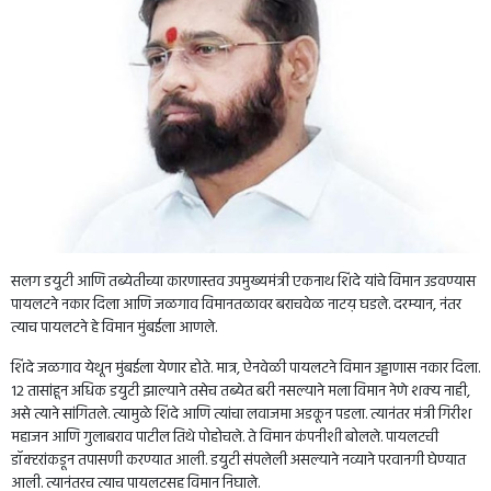
सलग डय़ुटी आणि तब्येतीच्या कारणास्तव उपमुख्यमंत्री एकनाथ शिंदे यांचे विमान उडवण्यास
पायलटने नकार दिला आणि जळगाव विमानतळावर बराचवेळ नाटय़ घडले. दरम्यान, नंतर
त्याच पायलटने हे विमान मुंबईला आणले.
शिंदे जळगाव येथून मुंबईला येणार होते. मात्र, ऐनवेळी पायलटने विमान उड्डाणास नकार दिला.
12 तासांहून अधिक डय़ुटी झाल्याने तसेच तब्येत बरी नसल्याने मला विमान नेणे शक्य नाही,
असे त्याने सांगितले. त्यामुळे शिंदे आणि त्यांचा लवाजमा अडकून पडला. त्यानंतर मंत्री गिरीश
महाजन आणि गुलाबराव पाटील तिथे पोहोचले. ते विमान कंपनीशी बोलले. पायलटची
डॉक्टरांकडून तपासणी करण्यात आली. डय़ुटी संपलेली असल्याने नव्याने परवानगी घेण्यात
आली. त्यानंतरच त्याच पायलटसह विमान निघाले.