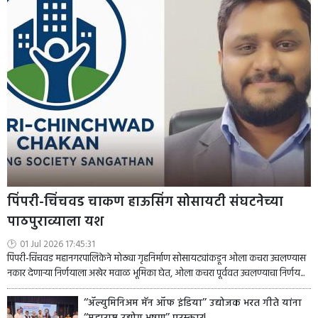
पिंपरी-चिंचवड चाकण हाऊसिंग सोसायटी संघटनेच्या
पाठपुराव्याला यश
01 Jul 2026 17:45:31
पिंपरी-चिंचवड महानगरपालिकेने मोठ्या गृहनिर्माण सोसायट्यांकडून ओला कचरा उचलण्यास
नकार देणाऱ्या निर्णयाला अखेर मवाळ भूमिका घेत, ओला कचरा पूर्ववत उचलण्याचा निर्णय...
‘‘ॲल्युमिनिअम मॅन ऑफ इंडिया’’ उद्योजक भरत गीते यांना