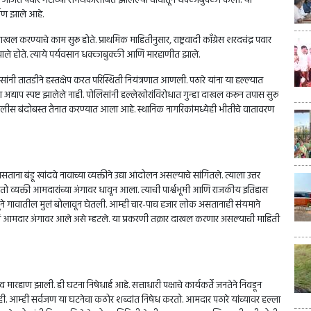
ांना अजित पवार गटाच्या समर्थकांसोबत झालेल्या वादातून धक्काबुक्की केली. या
ाण झाले आहे.
खल करण्याचे काम सुरू होते. प्राथमिक माहितीनुसार, राष्ट्रवादी काँग्रेस शरदचंद्र पवार
 झाले होते. त्याये पर्यवसान धक्काबुक्की आणि मारहाणीत झाले.
ांनी तातडीने हस्तक्षेप करत परिस्थिती नियंत्रणात आणली. पठारे यांना या हल्ल्यात
द्याप स्पष्ट झालेले नाही. पोलिसांनी हल्लेखोरांविरोधात गुन्हा दाखल करून तपास सुरू
 पोलीस बंदोबस्त तैनात करण्यात आला आहे. स्थानिक नागरिकांमध्येही भीतीचे वातावरण
ना बंडू खांदवे नावाच्या व्यक्तीने उद्या आंदोलन असल्याचे सांगितले. त्याला उत्तर
 तो व्यक्ती आमदारांच्या अंगावर
धावून आला. त्याची पार्श्वभूमी आणि राजकीय इतिहास
ेतूने गावातील मुलं बोलावून घेतली. आम्ही चार-पाच हजार लोक असतानाही संयमाने
ि आमदार अंगावर आले असे म्हटले. या प्रकरणी तक्रार दाखल करणार असल्याची माहिती
ी व मारहाण झाली. ही घटना निषेधार्ह आहे. सत्ताधारी पक्षाचे कार्यकर्ते जनतेने निवडून
ही. आम्ही सर्वजण या घटनेचा कठोर शब्दांत निषेध करतो. आमदार पठारे यांच्यावर हल्ला