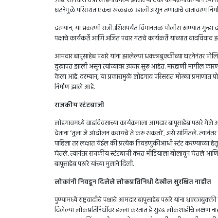
आहे. शनिवारी रात्री लोहगावमध्ये झालेल्या एका कार्यक्रमादरम्यान त्य
घटनेमुळे परिसरात एकच खळबळ उडाली असून तणावाचे वातावरण निर्म
दरम्यान, या प्रकरणी रात्री उशिरापर्यंत विमानतळ पोलीस ठाण्यात गुन्हा दा
पक्षाचे कार्यकर्ते आणि अजित पवार गटाचे कार्यकर्ते यांच्यात वादविवाद
आमदार बापूसाहेब पठारे यांना झालेल्या धक्काबुक्कीच्या घटनेनंतर पोलिस
दुखापत झाली असून त्यांच्यावर उपचार सुरू आहेत.
मारहाणी मागील कारण अ
केला आहे. दरम्यान, या प्रकारामुळे लोहगाव परिसरात मोठ्या प्रमाणात
निर्माण झाले आहे.
राजकीय स्टंटबाजी
लोहगावमध्ये वाढदिवसाच्या कार्यक्रमाला आमदार बापूसाहेब पठारे गेले असता
देताना
‘
तुला जे आंदोलन करायचे ते करू शकतो
‘,
असे सांगितले. त्यानंतर
पाहिला तर लक्षात येईल की प्रत्येक निवडणुकीआधी स्टंट करण्याच्या ह
घेतले. त्यानंतर राजकीय स्टंटबाजी करत मीडियाला बोलावून घेतले आण
बापूसाहेब पठारे यांच्या मुलाने दिली.
लोकांनी निवडून दिलेले लोकप्रतिनिधी देखील सुरक्षित नाहीत
पुण्यामध्ये राष्ट्रवादीचे पक्षाचे आमदार बापूसाहेब पठारे यांना धक्काबुक्क
दिलेल्या लोकप्रतिनिधींवर हल्ला करतात हे सुदृढ लोकशाहीचे लक्षण ना