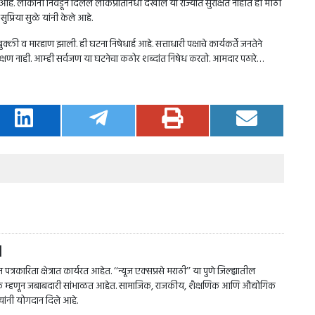
. लोकांनी निवडून दिलेले लोकप्रतिनिधी देखील या राज्यात सुरक्षित नाहीत ही मोठी
प्रिया सुळे यांनी केले आहे.
क्की व मारहाण झाली. ही घटना निषेधार्ह आहे. सत्ताधारी पक्षाचे कार्यकर्ते जनतेने
लक्षण नाही. आम्ही सर्वजण या घटनेचा कठोर शब्दांत निषेध करतो. आमदार पठारे…
l
त्रकारिता क्षेत्रात कार्यरत आहेत. ‘‘न्यूज एक्सप्रसे मराठी’’ या पुणे जिल्ह्यातील
पादक म्हणून जबाबदारी सांभाळत आहेत. सामाजिक, राजकीय, शैक्षणिक आणि औद्योगिक
त्यांनी योगदान दिले आहे.