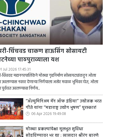
ंपरी-चिंचवड चाकण हाऊसिंग सोसायटी
घटनेच्या पाठपुराव्याला यश
1 Jul 2026 17:45:31
री-चिंचवड महानगरपालिकेने मोठ्या गृहनिर्माण सोसायट्यांकडून ओला
 उचलण्यास नकार देणाऱ्या निर्णयाला अखेर मवाळ भूमिका घेत, ओला
 पूर्ववत उचलण्याचा निर्णय...
‘‘ॲल्युमिनिअम मॅन ऑफ इंडिया’’ उद्योजक भरत
गीते यांना ‘‘महाराष्ट्र उद्योग भूषण’’ पुरस्कार!
06 Apr 2026 19:49:08
मोठ्या प्रकल्पांपेक्षा मूलभूत सुविधा
सोडविण्यावर भर द्या : खासदार श्रीरंग बारणे