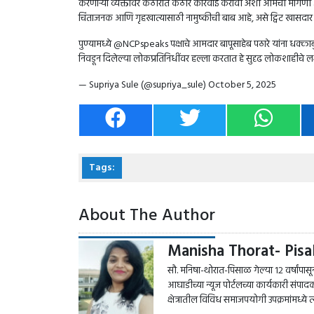
करणाऱ्या व्यक्तींवर कठोरात कठोर कारवाई करावी अशी आमची मागणी आहे
चिंताजनक आणि गृहखात्यासाठी नामुष्कीची बाब आहे, असे ट्विट खासदार सु
पुण्यामध्ये
@NCPspeaks
पक्षाचे आमदार बापूसाहेब पठारे यांना धक्काबु
निवडून दिलेल्या लोकप्रतिनिधींवर हल्ला करतात हे सुदृढ लोकशाहीचे 
— Supriya Sule (@supriya_sule)
October 5, 2025
Tags:
About The Author
Manisha Thorat- Pisa
सौ. मनिषा-थोरात-पिसाळ गेल्या १२ वर्षांपासून प
आघाडीच्या न्यूज पोर्टलच्या कार्यकारी सं
क्षेत्रातील विविध समाजपयोगी उपक्रमांमध्ये 