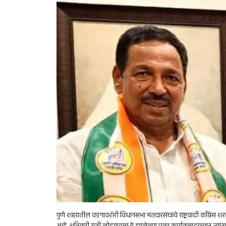
पुणे शहरातील वडगावशेरी विधानसभा मतदारसंघाचे राष्ट्रवादी काँग्रेस शर