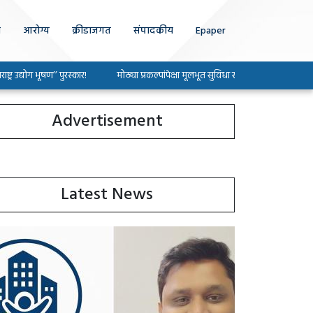
ा
आरोग्य
क्रीडाजगत
संपादकीय
Epaper
 भूषण’’ पुरस्कार!
मोठ्या प्रकल्पांपेक्षा मूलभूत सुविधा सोडविण्यावर भर द्या : खासदार श्री
Advertisement
Latest News