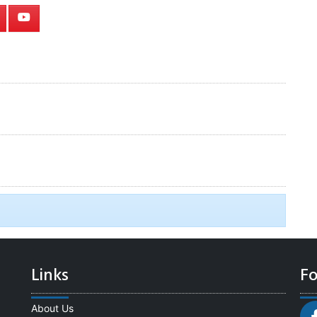
Links
Fo
About Us