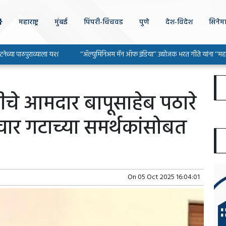
महाराष्ट्र
मुंबई
पिंपरी-चिंचवड
पुणे
देश-विदेश
सिनेम
पुराव्याला यश
‘‘ॲल्युमिनिअम मॅन ऑफ इंडिया’’ उद्योजक भरत गीते यांना ‘‘महाराष्ट्र उद्योग
दीचे आमदार बापूसाहेब पठारे
वार गटाच्या समर्थकांसोबत
On
05 Oct 2025 16:04:01