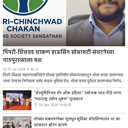
पिंपरी-चिंचवड चाकण हाऊसिंग सोसायटी संघटनेच्या
पाठपुराव्याला यश
01 Jul 2026 17:45:31
पिंपरी-चिंचवड महानगरपालिकेने मोठ्या गृहनिर्माण सोसायट्यांकडून ओला कचरा उचलण्यास
नकार देणाऱ्या निर्णयाला अखेर मवाळ भूमिका घेत, ओला कचरा पूर्ववत उचलण्याचा निर्णय...
‘‘ॲल्युमिनिअम मॅन ऑफ इंडिया’’ उद्योजक भरत गीते यांना
‘‘महाराष्ट्र उद्योग भूषण’’ पुरस्कार!
06 Apr 2026 19:49:08
मोठ्या प्रकल्पांपेक्षा मूलभूत सुविधा सोडविण्यावर भर द्या :
खासदार श्रीरंग बारणे