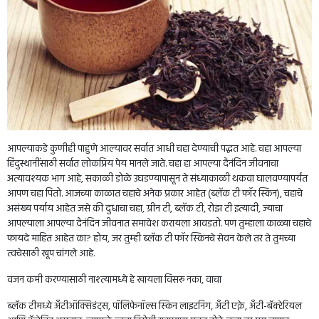
आपल्याकडे कुणीही पाहुणे आल्यावर सर्वात आधी चहा देण्याची पद्धत आहे. चहा आपल्या
हिंदुस्थानींसाठी सर्वात लोकप्रिय पेय मानले जाते. चहा हा आपल्या दैनंदिन जीवनाचा
अत्यावश्यक भाग आहे, सकाळी डोळे उघडण्यापासून ते संध्याकाळी थकवा घालवण्यापर्यंत
आपण चहा पितो. आजच्या काळात चहाचे अनेक प्रकार आहेत (ब्लॅक टी फॉर स्किन), चहाचे
असंख्य पर्याय आहेत जसे की दुधाचा चहा, ग्रीन टी, ब्लॅक टी, रोझ टी इत्यादी, ज्याचा
आपल्याला आपल्या दैनंदिन जीवनात समावेश करायला आवडतो. पण तुम्हाला काळ्या चहाचे
फायदे माहित आहेत का? होय, जर तुम्ही ब्लॅक टी फॉर स्किनचे सेवन केले तर ते तुमच्या
त्वचेसाठी खूप चांगले आहे.
वजन कमी करण्यासाठी नाश्त्यामध्ये हे खायला विसरू नका, वाचा
ब्लॅक टीमध्ये अँटीऑक्सिडंट्स, पॉलिफेनॉल्स स्किन लाइटनिंग, अँटी एक्ने, अँटी-बॅक्टेरियल