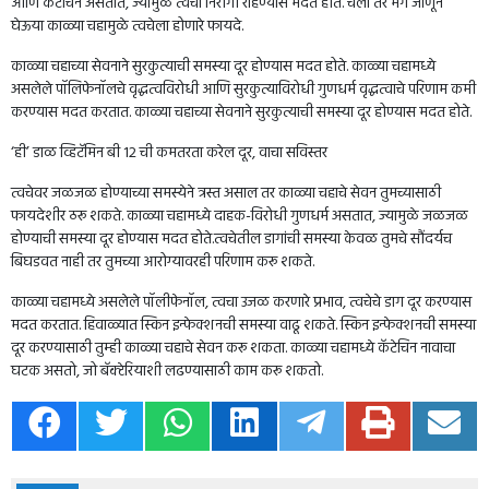
आणि कॅटेचिन असतात, ज्यामुळे त्वचा निरोगी राहण्यास मदत होते. चला तर मग जाणून
घेऊया काळ्या चहामुळे त्वचेला होणारे फायदे.
काळ्या चहाच्या सेवनाने सुरकुत्याची समस्या दूर होण्यास मदत होते. काळ्या चहामध्ये
असलेले पॉलिफेनॉलचे वृद्धत्वविरोधी आणि सुरकुत्याविरोधी गुणधर्म वृद्धत्वाचे परिणाम कमी
करण्यास मदत करतात. काळ्या चहाच्या सेवनाने सुरकुत्याची समस्या दूर होण्यास मदत होते.
‘ही’ डाळ व्हिटॅमिन बी 12 ची कमतरता करेल दूर, वाचा सविस्तर
त्वचेवर जळजळ होण्याच्या समस्येने त्रस्त असाल तर काळ्या चहाचे सेवन तुमच्यासाठी
फायदेशीर ठरू शकते. काळ्या चहामध्ये दाहक-विरोधी गुणधर्म असतात, ज्यामुळे जळजळ
होण्याची समस्या दूर होण्यास मदत होते.त्वचेतील डागांची समस्या केवळ तुमचे सौंदर्यच
बिघडवत नाही तर तुमच्या आरोग्यावरही परिणाम करू शकते.
काळ्या चहामध्ये असलेले पॉलीफेनॉल, त्वचा उजळ करणारे प्रभाव, त्वचेचे डाग दूर करण्यास
मदत करतात. हिवाळ्यात स्किन इन्फेक्शनची समस्या वाढू शकते. स्किन इन्फेक्शनची समस्या
दूर करण्यासाठी तुम्ही काळ्या चहाचे सेवन करू शकता. काळ्या चहामध्ये कॅटेचिन नावाचा
घटक असतो, जो बॅक्टेरियाशी लढण्यासाठी काम करू शकतो.