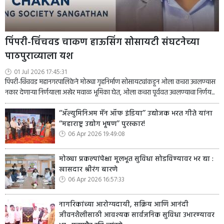
पिंपरी-चिंचवड चाकण हाऊसिंग सोसायटी संघटनेच्या
पाठपुराव्याला यश
01 Jul 2026 17:45:31
पिंपरी-चिंचवड महानगरपालिकेने मोठ्या गृहनिर्माण सोसायट्यांकडून ओला कचरा उचलण्यास
नकार देणाऱ्या निर्णयाला अखेर मवाळ भूमिका घेत, ओला कचरा पूर्ववत उचलण्याचा निर्णय...
‘‘ॲल्युमिनिअम मॅन ऑफ इंडिया’’ उद्योजक भरत गीते यांना
‘‘महाराष्ट्र उद्योग भूषण’’ पुरस्कार!
06 Apr 2026 19:49:08
मोठ्या प्रकल्पांपेक्षा मूलभूत सुविधा सोडविण्यावर भर द्या :
खासदार श्रीरंग बारणे
06 Apr 2026 16:57:33
नागरिकांच्या आरोग्यदायी, सक्रिय आणि आनंदी
जीवनशैलीसाठी आवश्यक सार्वजनिक सुविधा उभारण्यावर