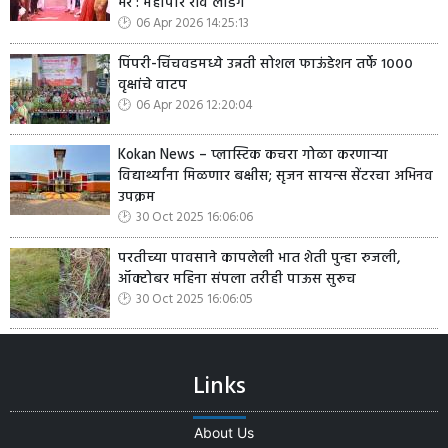
भर : महापौर रवि लांडगे
06 Apr 2026 14:25:13
पिंपरी-चिंचवडमध्ये उन्नती सोशल फाऊंडेशन तर्फे १०००
वृक्षांचे वाटप
06 Apr 2026 12:20:04
Kokan News – प्लास्टिक कचरा गोळा करणाऱ्या
विद्यार्थ्यांना मिळणार बक्षीस; सृजन सायन्स सेंटरचा अभिनव
उपक्रम
30 Oct 2025 16:06:06
परतीच्या पावसाने कापलेली भात शेती पुन्हा रुजली,
ऑक्टोबर महिना संपला तरीही पाऊस सुरूच
30 Oct 2025 16:06:05
Links
About Us