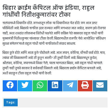
बिहार क्राईम कॅपिटल ऑफ इंडिया, राहुल
गांधींची नितीशकुमारांवर टीका
नालंदामध्ये विद्यापीठ होते. जगभरातून लोक या विद्यापीठात येत होते. पण आज उलट
परिस्थिती आहे. बिहारचे नागरिक इतर राज्यात आणि जगभरात जात आहेत, कारण इथे रोजगार
नाही, अशा शब्दांत लोकसभा विरोधी पक्षनेते आणि काँग्रेस नेते खासदार राहुल गांधी यांनी
मुख्यमंत्री नितीशकुमार यांच्यावर टीका केली. बिहारमधील राजगीर येथे आयोजित ‘संविधान
सुरक्षा संमेलन’मध्ये राहुल गांधी यांनी नागरिकांशी संवाद साधला.
बिहार कुठे होते आणि आता कुठे पोहोचले आहे. आज जपान, कोरिया, चीनची चर्चा होते. मात्र,
त्यांचा जी विचारसरणी आहे ती कुठून आली? ती तुम्ही दिली आहे. बिहारमधून कुवेत,
श्रीलंका, कोरिया, जपानमध्ये विचार गेले, याला म्हणतात बिहार, असे राहुल गांधी म्हणाले.
तुम्ही नाही तुमचे सरकार हे सर्वकाही विसरले आहे. बिहारला क्राईम कॅपिटल बनवले आहे,
अशी सडकून टीका राहुल गांधी यांनी केली.
Tags: