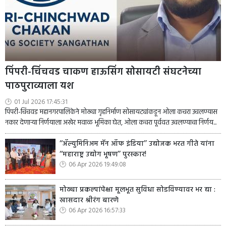
पिंपरी-चिंचवड चाकण हाऊसिंग सोसायटी संघटनेच्या
पाठपुराव्याला यश
01 Jul 2026 17:45:31
पिंपरी-चिंचवड महानगरपालिकेने मोठ्या गृहनिर्माण सोसायट्यांकडून ओला कचरा उचलण्यास
नकार देणाऱ्या निर्णयाला अखेर मवाळ भूमिका घेत, ओला कचरा पूर्ववत उचलण्याचा निर्णय...
‘‘ॲल्युमिनिअम मॅन ऑफ इंडिया’’ उद्योजक भरत गीते यांना
‘‘महाराष्ट्र उद्योग भूषण’’ पुरस्कार!
06 Apr 2026 19:49:08
मोठ्या प्रकल्पांपेक्षा मूलभूत सुविधा सोडविण्यावर भर द्या :
खासदार श्रीरंग बारणे
06 Apr 2026 16:57:33