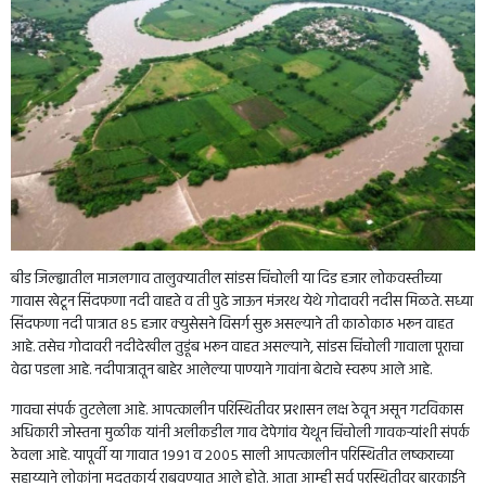
बीड जिल्ह्यातील माजलगाव तालुक्यातील सांडस चिंचोली या दिड हजार लोकवस्तीच्या
गावास खेटून सिंदफणा नदी वाहते व ती पुढे जाऊन मंजरथ येथे गोदावरी नदीस मिळते. सध्या
सिंदफणा नदी पात्रात ८५ हजार क्युसेसने विसर्ग सुरू असल्याने ती काठोकाठ भरून वाहत
आहे. तसेच गोदावरी नदीदेखील तुडूंब भरून वाहत असल्याने, सांडस चिंचोली गावाला पूराचा
वेढा पडला आहे. नदीपात्रातून बाहेर आलेल्या पाण्याने गावांना बेटाचे स्वरूप आले आहे.
गावचा संपर्क तुटलेला आहे. आपत्कालीन परिस्थितीवर प्रशासन लक्ष ठेवून असून गटविकास
अधिकारी जोस्तना मुळीक यांनी अलीकडील गाव देपेगांव येथून चिंचोली गावकऱ्यांशी संपर्क
ठेवला आहे. यापूर्वी या गावात १९९१ व २००५ साली आपत्कालीन परिस्थितीत लष्कराच्या
सहाय्याने लोकांना मदतकार्य राबवण्यात आले होते. आता आम्ही सर्व परस्थितीवर बारकाईने