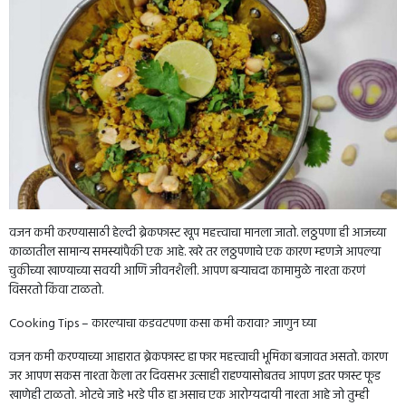
वजन कमी करण्यासाठी हेल्दी ब्रेकफास्ट खूप महत्त्वाचा मानला जातो. लठ्ठपणा ही आजच्या
काळातील सामान्य समस्यांपैकी एक आहे. खरे तर लठ्ठपणाचे एक कारण म्हणजे आपल्या
चुकीच्या खाण्याच्या सवयी आणि जीवनशैली. आपण बर्‍याचदा कामामुळे नाश्ता करणं
विसरतो किंवा टाळतो.
Cooking Tips – कारल्याचा कडवटपणा कसा कमी करावा? जाणुन घ्या
वजन कमी करण्याच्या आहारात ब्रेकफास्ट हा फार महत्त्वाची भूमिका बजावत असतो. कारण
जर आपण सकस नाश्ता केला तर दिवसभर उत्साही राहण्यासोबतच आपण इतर फास्ट फूड
खाणेही टाळतो. ओटचे जाडे भरडे पीठ हा असाच एक आरोग्यदायी नाश्ता आहे जो तुम्ही