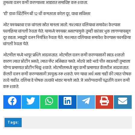
तुमच्या वजन कमी करण्याच्या आहारात समाविष्ट करू शकता.
‘ही’ डाळ व्हिटॅमिन बी 12 ची कमतरता करेल दूर, वाचा सविस्तर
ओट फायबरचा एक चांगला स्रोत मानला जातो. नाश्त्यात दलियाचा समावेश केल्यास
पचनक्रिया चांगली ठेवता येते. यामध्ये फायबर असल्यामुळे तुम्ही वारंवार भूक लागण्यापासून
दूर राहता. ज्याद्वारे वजन नियंत्रित ठेवता येते. नाश्त्यात दलियाचा समावेश केल्यास पचनक्रिया
चांगली ठेवता येते.
ओटमील मध्ये भरपूर प्रथिने आढळतात. ओटमील वजन कमी करण्यासाठी खाऊ शकतो
कारण त्यात प्रोटीन असते, त्यात फॅट अजिबात नसते. ओटचे जाडे भरडे पीठ खाऊनही तुम्हाला
योग्य प्रमाणात प्रोटीन मिळू शकते. ओटमीलमध्ये खूप कमी प्रमाणात कॅलरीज आढळतात.
कॅलरी वजन कमी करण्यासाठी उपयुक्त ठरू शकते. पण याचा अर्थ असा नाही की त्यात पोषक
तत्वे नाहीत. दलिया हे पोषक तत्वांचे भांडार मानले जाते. जे आरोग्यदायी पद्धतीने वजन कमी
करू शकते.
Tags: