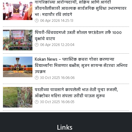
नागरिकांच्या आरोग्यदायी, सक्रिय आणि आनंदी
जीवनशैलीसाठी आवश्यक सार्वजनिक सुविधा उभारण्यावर
भर : महापौर रवि लांडगे
06 Apr 2026 14:25:13
पिंपरी-चिंचवडमध्ये उन्नती सोशल फाऊंडेशन तर्फे १०००
वृक्षांचे वाटप
06 Apr 2026 12:20:04
Kokan News – प्लास्टिक कचरा गोळा करणाऱ्या
विद्यार्थ्यांना मिळणार बक्षीस; सृजन सायन्स सेंटरचा अभिनव
उपक्रम
30 Oct 2025 16:06:06
परतीच्या पावसाने कापलेली भात शेती पुन्हा रुजली,
ऑक्टोबर महिना संपला तरीही पाऊस सुरूच
30 Oct 2025 16:06:05
Links