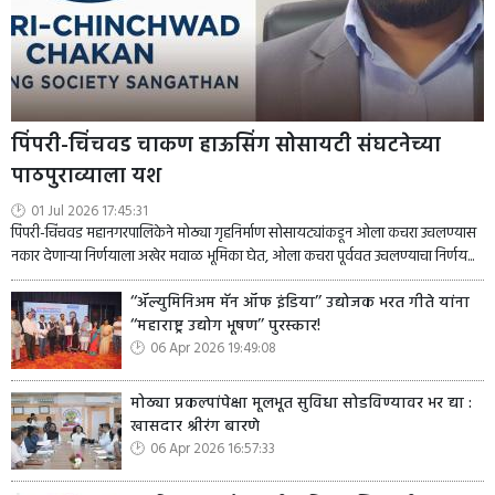
पिंपरी-चिंचवड चाकण हाऊसिंग सोसायटी संघटनेच्या
पाठपुराव्याला यश
01 Jul 2026 17:45:31
पिंपरी-चिंचवड महानगरपालिकेने मोठ्या गृहनिर्माण सोसायट्यांकडून ओला कचरा उचलण्यास
नकार देणाऱ्या निर्णयाला अखेर मवाळ भूमिका घेत, ओला कचरा पूर्ववत उचलण्याचा निर्णय...
‘‘ॲल्युमिनिअम मॅन ऑफ इंडिया’’ उद्योजक भरत गीते यांना
‘‘महाराष्ट्र उद्योग भूषण’’ पुरस्कार!
06 Apr 2026 19:49:08
मोठ्या प्रकल्पांपेक्षा मूलभूत सुविधा सोडविण्यावर भर द्या :
खासदार श्रीरंग बारणे
06 Apr 2026 16:57:33