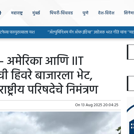
महाराष्ट्र
मुंबई
पिंपरी-चिंचवड
पुणे
देश-विदेश
सिनेम
ठपुराव्याला यश
‘‘ॲल्युमिनिअम मॅन ऑफ इंडिया’’ उद्योजक भरत गीते यांना ‘‘महाराष्ट्र उद्यो
 अमेरिका आणि IIT
ांची हिवरे बाजारला भेट,
्ट्रीय परिषदेचे निमंत्रण
On
13 Aug 2025 20:04:25