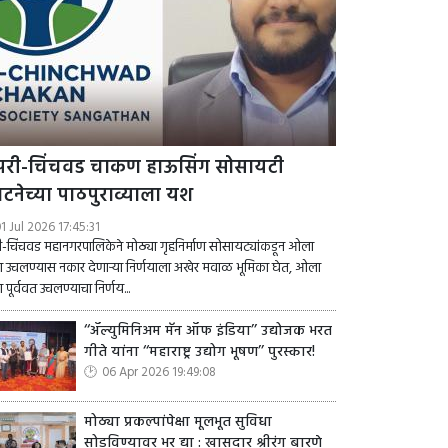
ंपरी-चिंचवड चाकण हाऊसिंग सोसायटी
घटनेच्या पाठपुराव्याला यश
1 Jul 2026 17:45:31
री-चिंचवड महानगरपालिकेने मोठ्या गृहनिर्माण सोसायट्यांकडून ओला
 उचलण्यास नकार देणाऱ्या निर्णयाला अखेर मवाळ भूमिका घेत, ओला
 पूर्ववत उचलण्याचा निर्णय...
‘‘ॲल्युमिनिअम मॅन ऑफ इंडिया’’ उद्योजक भरत
गीते यांना ‘‘महाराष्ट्र उद्योग भूषण’’ पुरस्कार!
06 Apr 2026 19:49:08
मोठ्या प्रकल्पांपेक्षा मूलभूत सुविधा
सोडविण्यावर भर द्या : खासदार श्रीरंग बारणे