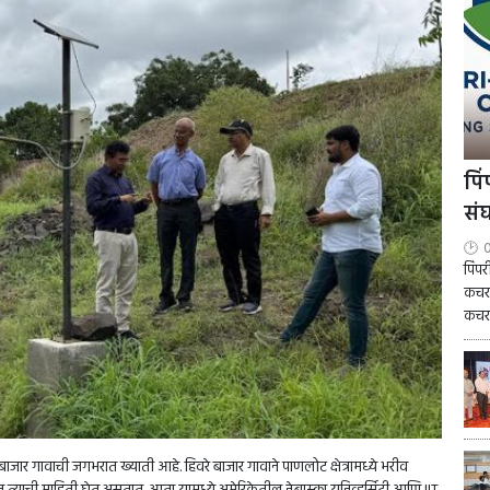
पि
सं
0
पिंप
कचरा
कचरा
जार गावाची जगभरात ख्याती आहे. हिवरे बाजार गावाने पाणलोट क्षेत्रामध्ये भरीव