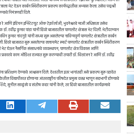
्याची माहिती घेत असतात. आता यामध्ये अमेरिकेतील नेब्रास्का युनिव्हर्सिटी आणि IIT
षेत्राला भेट देऊन कार्बन स्थिरीकरण प्रकल्प कार्यपद्धतीचा अभ्यास केला. तसेच पद्मश्री
्याचे निमंत्रणही दिले.
तरंजन रे आणि इंडियन इन्स्टिटयूट ऑफ टेक्नॉलॉजी, भुवनेश्वरचे माजी अधिष्ठाता तसेच
क डॉ. रवींद्र कुमार पांडा यांनी हिवरे बाजारातील पाणलोट क्षेत्रास भेट दिली. भेटीदरम्यान
िन कुमार नांदगुडे यांनी सध्या सुरू असलेल्या नाविन्यपूर्ण पाणलोट क्षेत्रातील कार्बन
ली. हिवरे बाजारात सुरू असलेल्या क्लायमेट स्मार्ट पाणलोट क्षेत्रातील कार्बन स्थिरीकरण
ची भेट घेऊन नैसर्गिक संसाधनांचे व्यवस्थापन, पाणलोट क्षेत्र विकास आणि
प्रकारचे काम ओडिशा राज्यात सुरू करण्याची तयारी डॉ. चित्तरंजन रे आणि डॉ. रवींद्र
ना प्रशिक्षण देण्याचे आश्वासन दिले. देशातील इतर भागांतही असे प्रकल्प सुरू व्हावेत
िकेतील विद्यापीठात होणाऱ्या आंतरराष्ट्रीय परिषदेत प्रमुख वक्ता म्हणून सहभागी होण्याचे
शिंदे, सुनील साळुंखे व संतोष कहर यांनी केले, तर हिवरे बाजारातील कार्यक्रमाचे