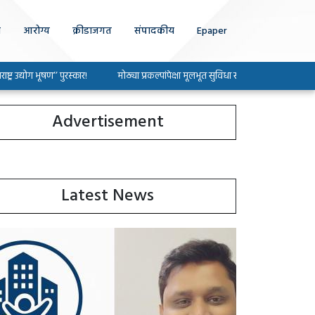
ा
आरोग्य
क्रीडाजगत
संपादकीय
Epaper
ग भूषण’’ पुरस्कार!
मोठ्या प्रकल्पांपेक्षा मूलभूत सुविधा सोडविण्यावर भर द्या : खासदार श्र
Advertisement
Latest News