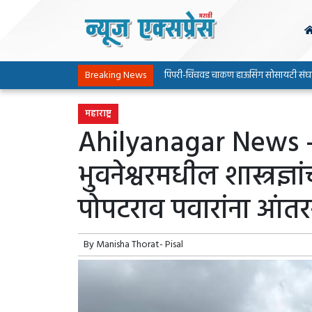
Breaking News
पिंपरी-चिंचवड चाकण हाऊसिंग सोसायटी संघटनेच्या पा
महाराष्ट्र
Ahilyanagar News –
भुवनेश्वरमधील शास्त्रज्ञ
पोपटराव पवारांना आंतरराष
By
Manisha Thorat- Pisal