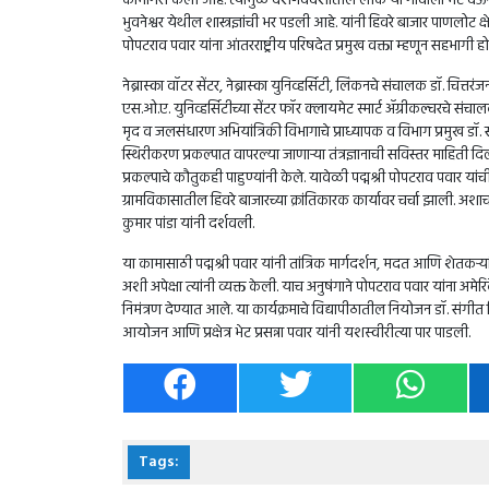
कामगिरी केली आहे. त्यामुळे देश-विदेशातील लोकं या गावाला भेट देऊन त
भुवनेश्वर येथील शास्त्रज्ञांची भर पडली आहे. यांनी हिवरे बाजार पाणलोट क्
पोपटराव पवार यांना आंतरराष्ट्रीय परिषदेत प्रमुख वक्ता म्हणून सहभागी होण
नेब्रास्का वॉटर सेंटर, नेब्रास्का युनिव्हर्सिटी, लिंकनचे संचालक डॉ. चित्
एस.ओ.ए. युनिव्हर्सिटीच्या सेंटर फॉर क्लायमेट स्मार्ट ॲग्रीकल्चरचे संचाल
मृद व जलसंधारण अभियांत्रिकी विभागाचे प्राध्यापक व विभाग प्रमुख डॉ. सच
स्थिरीकरण प्रकल्पात वापरल्या जाणाऱ्या तंत्रज्ञानाची सविस्तर माहिती दि
प्रकल्पाचे कौतुकही पाहुण्यांनी केले. यावेळी पद्मश्री पोपटराव पवार यां
ग्रामविकासातील हिवरे बाजारच्या क्रांतिकारक कार्यावर चर्चा झाली. अशाच 
कुमार पांडा यांनी दर्शवली.
या कामासाठी पद्मश्री पवार यांनी तांत्रिक मार्गदर्शन, मदत आणि शेतकऱ्यां
अशी अपेक्षा त्यांनी व्यक्त केली. याच अनुषंगाने पोपटराव पवार यांना अमेर
निमंत्रण देण्यात आले. या कार्यक्रमाचे विद्यापीठातील नियोजन डॉ. संगीत 
आयोजन आणि प्रक्षेत्र भेट प्रसन्ना पवार यांनी यशस्वीरीत्या पार पाडली.
Tags: