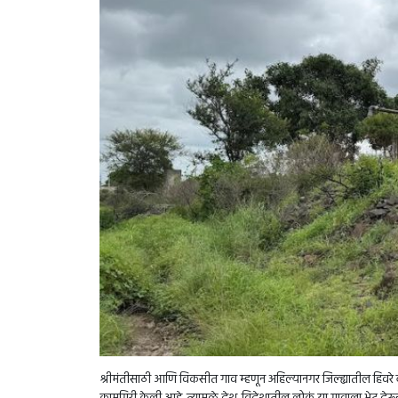
श्रीमंतीसाठी आणि विकसीत गाव म्हणून अहिल्यानगर जिल्ह्यातील हिवरे बा