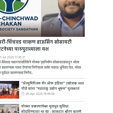
ंपरी-चिंचवड चाकण हाऊसिंग सोसायटी
घटनेच्या पाठपुराव्याला यश
1 Jul 2026 17:45:31
री-चिंचवड महानगरपालिकेने मोठ्या गृहनिर्माण सोसायट्यांकडून ओला
 उचलण्यास नकार देणाऱ्या निर्णयाला अखेर मवाळ भूमिका घेत, ओला
 पूर्ववत उचलण्याचा निर्णय...
‘‘ॲल्युमिनिअम मॅन ऑफ इंडिया’’ उद्योजक भरत
गीते यांना ‘‘महाराष्ट्र उद्योग भूषण’’ पुरस्कार!
06 Apr 2026 19:49:08
मोठ्या प्रकल्पांपेक्षा मूलभूत सुविधा
सोडविण्यावर भर द्या : खासदार श्रीरंग बारणे