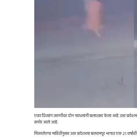
एका दिव्यांग तरुणीवर दोन नराधमांनी बलात्कार केला आहे. उत्तर प्
समोर आले आहे.
मिळालेल्या माहितीनुसार उत्तर प्रदेशच्या बलरामपूर भागात एक 21 वर्ष