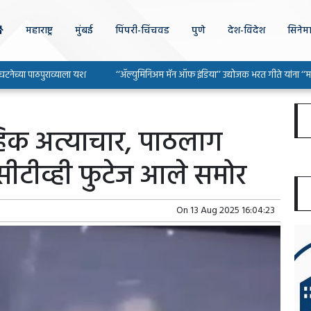
महाराष्ट्र
मुंबई
पिंपरी-चिंचवड
पुणे
देश-विदेश
सिनेम
 पाठपुराव्याला यश
‘‘ॲल्युमिनिअम मॅन ऑफ इंडिया’’ उद्योजक भरत गीते यांना ‘‘महाराष्ट्र उ
हिक अत्याचार, पाठलाग
सीटीव्ही फुटेज आले समोर
On
13 Aug 2025 16:04:23