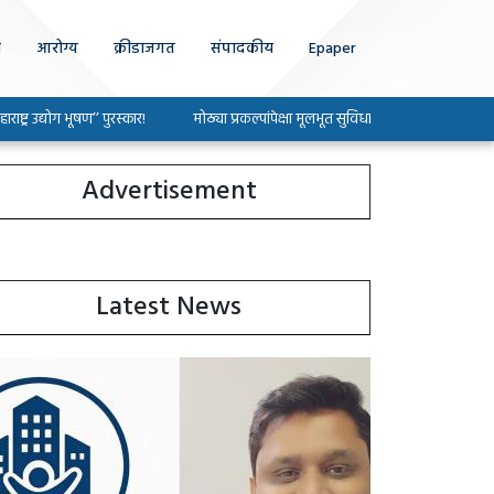
ा
आरोग्य
क्रीडाजगत
संपादकीय
Epaper
द्योग भूषण’’ पुरस्कार!
मोठ्या प्रकल्पांपेक्षा मूलभूत सुविधा सोडविण्यावर भर द्या : खासदार 
Advertisement
Latest News