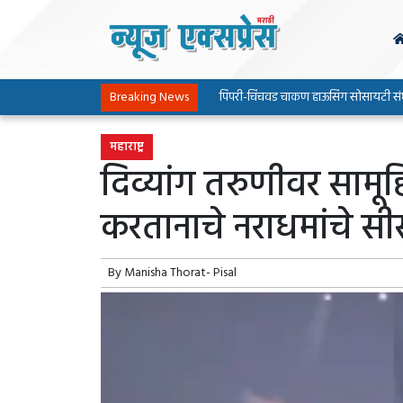
Breaking News
पिंपरी-चिंचवड चाकण हाऊसिंग सोसायटी संघटनेच्या
महाराष्ट्र
दिव्यांग तरुणीवर सामू
करतानाचे नराधमांचे सी
By
Manisha Thorat- Pisal