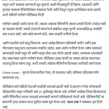
अनुज भाटी नावाच्या तरुणाशी सूत जुळले. काही दिवसांपूर्वी ती रिहाना, शहजादी आणि
नूरजहा नावाच्या मैत्रिणींसोबत पंजाबला गेली आणि तिथून अनुज भाटीसोबत फरार झाली,
अशी माहिती मनीषने पोलिसात दिली.
मनीषने असाही आरोप केला की, त्याच्या आईच्या मैत्रिणींनी त्याला धमकी दिली. एवढेच नाही
तर मारहाण केली. आम्ही शेतकरी संघटनेशी संबंधित असून कुणी आमच्याविरुद्ध काहीही
करू शकत नाही, असे त्यांचे म्हणणे होते, असा दावाही मनीषने केला.
आईने घरातील सर्व वस्तू विकल्या. आता आईचा प्रियकर वडिलांची जमीन आणि इतर
मौल्यवान वस्तू हडप करायच्या तयारीत आहेत, असा आरोप मनीषने केला. तसेच घरामध्ये
खायलाही काही नसून मी आणि माझा मोठा भाऊ पोरके झालो आहेत. आम्हाला धमक्याही
येत असल्याचा आरोप मनीषने केला. पोलिसात तक्रार केली तर त्याला खोट्या खटल्यात
अडकवू किंवा मारून टाकू, अशी धमकी आईच्या मैत्रिणींना दिल्याचा आरोपही त्याने केला.
Crime news – मुलगा शिकवणीला गेला, तो परतलाच नाही; प्रोफेसर वडिलांचा फोन
खणाणला अन्…
पोलिसांना सर्व माहिती देऊनही काहीही कारवाई झाली नाही. हे प्रकरण गंगोह कोलवाली
परिसरातील असून मनीषची आई 25 जुलैपासून बेपत्ता आहे. मनीषने आईसह तिच्या प्रियकरावर
आणि मैत्रिणींवर कडक कारवाई करण्याची मागणी पोलिसांकडे केली आहे. पोलिसांनीही या
प्रकरणी गुन्हा दाखल करत पुढील तपास सुरू केला आहे. ‘
आज तक
‘ने याबाबत वृत्त दिले
आहे.