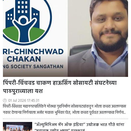
पिंपरी-चिंचवड चाकण हाऊसिंग सोसायटी संघटनेच्या
पाठपुराव्याला यश
01 Jul 2026 17:45:31
पिंपरी-चिंचवड महानगरपालिकेने मोठ्या गृहनिर्माण सोसायट्यांकडून ओला कचरा उचलण्यास
नकार देणाऱ्या निर्णयाला अखेर मवाळ भूमिका घेत, ओला कचरा पूर्ववत उचलण्याचा निर्णय...
‘‘ॲल्युमिनिअम मॅन ऑफ इंडिया’’ उद्योजक भरत गीते यांना