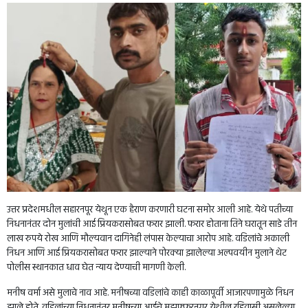
उत्तर प्रदेशमधील सहारनपूर येथून एक हैराण करणारी घटना समोर आली आहे. येथे पतीच्या
निधनानंतर दोन मुलांची आई प्रियकरासोबत फरार झाली. फरार होताना तिने घरातून साडे तीन
लाख रुपये रोख आणि मौल्यवान दागिनेही लंपास केल्याचा आरोप आहे. वडिलांचे अकाली
निधन आणि आई प्रियकरासोबत फरार झाल्याने पोरक्या झालेल्या अल्पवयीन मुलाने थेट
पोलीस स्थानकात धाव घेत न्याय देण्याची मागणी केली.
मनीष वर्मा असे मुलाचे नाव आहे. मनीषच्या वडिलांचे काही काळापूर्वी आजारपणामुळे निधन
झाले होते. वडिलांच्या निधनानंतर मनीषच्या आईचे मुझफ्फरनगर येथील रहिवासी असलेल्या