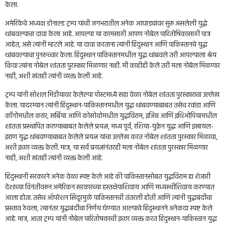
केला.
अमेरिकेचे अध्यक्ष डोनाल्ड ट्रम्प यांची जगभरातील अनेक आघाड्यांवर सुरू असलेली युद्धे
थांबवल्याचा दावा केला आहे. आपल्या या कामसाठी आपण नोबेल पारितोषिकासाठी पात्र
आहेत, असे त्यांनी म्हटले आहे. या दावा करताना त्यांनी हिंदुस्थान आणि पाकिस्तानचे युद्ध
थांबवल्याचा पुनरुच्चार केला. हिंदुस्थान पाकिस्तानमधील युद्ध थांबवले तरी आपल्याला श्रेय
किंवा त्यांना नोबेल शांतता पुरस्कार मिळणार नाही. मी काहीही केले तरी मला नोबेल मिळणार
नाही, अशी खंतही त्यांनी व्यक्त केली आहे.
ट्रम्प यांनी सोशल मिडीयावर केलेल्या पोस्टमध्ये सहा वेळा नोबेल शांतता पुरस्काराचा उल्लेख
केला. यादरम्यान त्यांनी हिंदुस्थान-पाकिस्तानमधील युद्ध थांबवण्याबाबत तसेच रवांडा आणि
काँगोमधील करार, सर्बिया आणि कोसोवोमधील युद्धविराम, इजिप्त आणि इथिओपियामधील
शांतता प्रस्थापित करण्याबाबत केलेले प्रयत्न, मध्य पूर्व, रशिया-युक्रेन युद्ध आणि इस्रायल-
इराण युद्ध थांबवण्याबाबत केलेले प्रयत्न यांचा उल्लेख करत नोबेल शांतता पुरस्कार मिळावा,
अशी इच्छा व्यक्त केली. मात्र, या सर्व प्रयत्नांनंतरही मला नोबेल शांतता पुरस्कार मिळणार
नाही, अशी खंतही त्यांनी व्यक्त केली आहे.
हिंदुस्थानी सरकारने अनेक वेळा स्पष्ट केले आहे की पाकिस्तानसोबत युद्धविराम हा शेजारी
देशाच्या विनंतीवरून अमेरिकन सरकारच्या हस्तक्षेपाशिवाय आणि मध्यस्थीशिवाय करण्यात
आला होता. तसेच ऑपरेशन सिंदूरमुळे पाकिस्तानची तंतरली होती आणि त्यांनी युद्धबंदीचा
प्रस्ताव ठेवला, त्यानंतर युद्धबंदीचा निर्णय घेण्यात आल्याचे हिंदुस्थानने अनेकदा स्पष्ट केले
आहे. मात्र, आता ट्रम्प यांनी नोबेल पारितोषकाची इच्छा व्यक्त करत हिंदुस्थान-पाकिस्तान युद्ध