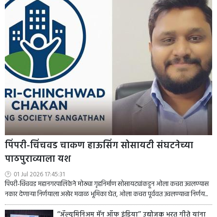
पिंपरी-चिंचवड चाकण हाऊसिंग सोसायटी संघटनेच्या
पाठपुराव्याला यश
01 Jul 2026 17:45:31
पिंपरी-चिंचवड महानगरपालिकेने मोठ्या गृहनिर्माण सोसायट्यांकडून ओला कचरा उचलण्यास
नकार देणाऱ्या निर्णयाला अखेर मवाळ भूमिका घेत, ओला कचरा पूर्ववत उचलण्याचा निर्णय...
‘‘ॲल्युमिनिअम मॅन ऑफ इंडिया’’ उद्योजक भरत गीते यांना