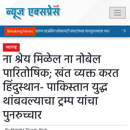
Breaking News
पिंपरी-चिंचवड चाकण हाऊसिंग सोसायटी संघटनेच्या पाठपुराव्याला यश
‘‘ॲल्युमि
महाराष्ट्र
ना श्रेय मिळेल ना नोबेल
पारितोषिक; खंत व्यक्त करत
हिंदुस्थान- पाकिस्तान युद्ध
थांबवल्याचा ट्रम्प यांचा
पुनरुच्चार
By
Manisha Thorat- Pisal