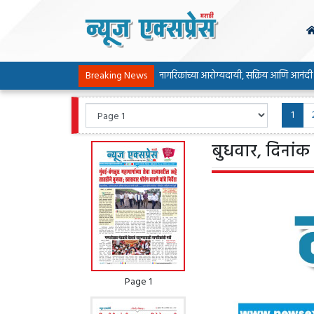
भर द्या : खासदार श्रीरंग बारणे
Breaking News
नागरिकांच्या आरोग्यदायी, सक्रिय आणि आनंदी जीवनशैली
1
बुधवार, दिनांक 
Page 1