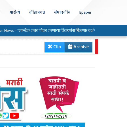
ा
आरोग्य
क्रीडाजगत
संपादकीय
Epaper
्लास्टिक कचरा गोळा करणाऱ्या विद्यार्थ्यांना मिळणार बक्षीस; सृजन सायन्स सेंटरचा अभिनव उप
Clip
Archive