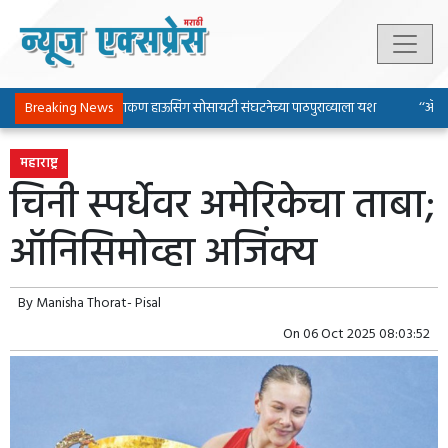
Breaking News
पिंपरी-चिंचवड चाकण हाऊसिंग सोसायटी संघटनेच्या पाठपुराव्याला यश
‘‘ॲल्युम
महाराष्ट्र
चिनी स्पर्धेवर अमेरिकेचा ताबा;
ऑनिसिमोव्हा अजिंक्य
By
Manisha Thorat- Pisal
On
06 Oct 2025 08:03:52