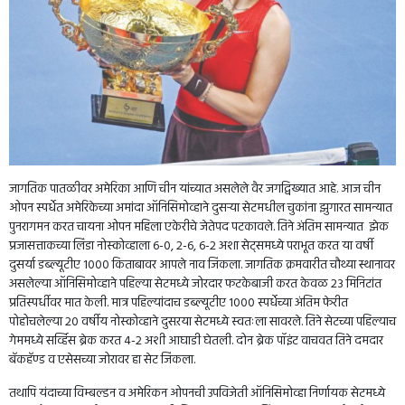
जागतिक पातळीवर अमेरिका आणि चीन यांच्यात असलेले वैर जगद्विख्यात आहे. आज चीन
ओपन स्पर्धेत अमेरिकेच्या अमांदा ऑनिसिमोव्हाने दुसऱ्या सेटमधील चुकांना झुगारत सामन्यात
पुनरागमन करत चायना ओपन महिला एकेरीचे जेतेपद पटकावले. तिने अंतिम सामन्यात झेक
प्रजासत्ताकच्या लिंडा नोस्कोव्हाला 6-0, 2-6, 6-2 अशा सेट्समध्ये पराभूत करत या वर्षी
दुसर्या डब्ल्यूटीए 1000 किताबावर आपले नाव जिंकला. जागतिक क्रमवारीत चौथ्या स्थानावर
असलेल्या ऑनिसिमोव्हाने पहिल्या सेटमध्ये जोरदार फटकेबाजी करत केवळ 23 मिनिटांत
प्रतिस्पर्धीवर मात केली. मात्र पहिल्यांदाच डब्ल्यूटीए 1000 स्पर्धेच्या अंतिम फेरीत
पोहोचलेल्या 20 वर्षीय नोस्कोव्हाने दुसऱया सेटमध्ये स्वतःला सावरले. तिने सेटच्या पहिल्याच
गेममध्ये सर्व्हिस ब्रेक करत 4-2 अशी आघाडी घेतली. दोन ब्रेक पॉइंट वाचवत तिने दमदार
बॅकहॅण्ड व एसेसच्या जोरावर हा सेट जिंकला.
तथापि यंदाच्या विम्बल्डन व अमेरिकन ओपनची उपविजेती ऑनिसिमोव्हा निर्णायक सेटमध्ये