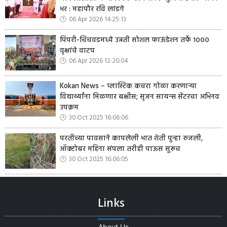
भर : महापौर रवि लांडगे
06 Apr 2026 14:25:13
पिंपरी-चिंचवडमध्ये उन्नती सोशल फाऊंडेशन तर्फे १०००
वृक्षांचे वाटप
06 Apr 2026 12:20:04
Kokan News – प्लास्टिक कचरा गोळा करणाऱ्या
विद्यार्थ्यांना मिळणार बक्षीस; सृजन सायन्स सेंटरचा अभिनव
उपक्रम
30 Oct 2025 16:06:06
परतीच्या पावसाने कापलेली भात शेती पुन्हा रुजली,
ऑक्टोबर महिना संपला तरीही पाऊस सुरूच
30 Oct 2025 16:06:05
Links
About Us