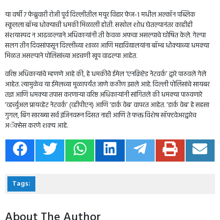
या वर्षी 7 फेब्रुवारी रोजी पूर्व दिल्लीतील मयूर विहार फेज-1 मधील अल्कॉन पब्लिक
स्कूलला बॉम्ब धोक्याची धमकी मिळाली होती. सखोल शोध घेतल्यानंतर काहीही
संशयास्पद न आढळल्याने अधिकाऱ्यांनी ती केवळ अफवा असल्याचे घोषित केले. गेल्या
सलग तीन दिवसांपासून दिल्लीच्या शाळा आणि महाविद्यालयांना बॉम्ब धोक्याच्या धमक्या
मिळत असल्याने पोलिसांच्या अडचणी खूप वाढल्या आहेत.
वरिष्ठ अधिकाऱ्यांचे म्हणणे आहे की, हे धमकीचे ईमेल ‘एनक्रिप्टेड नेटवर्क’ द्वारे पाठवले गेले
आहेत. त्यामुळेच या ईमेलच्या मूळापर्यंत जाणे कठीण झाले आहे. दिल्ली पोलिसांचे सायबर
तज्ञ आणि धमक्या तपास करणाऱ्या वरिष्ठ अधिकाऱ्यांनी सांगितले की धमक्या पाठवणारे
‘व्हर्च्युअल प्रायव्हेट नेटवर्क’ (व्हीपीएन) आणि ‘डार्क वेब’ वापरत आहेत. ‘डार्क वेब’ हे सहसा
गुगल, बिंग सारख्या सर्च इंजिनवरून दिसत नाही आणि ते फक्त विशेष सॉफ्टवेअरद्वारेच
अॅक्सेस करणे शक्य आहे.
Tags:
About The Author