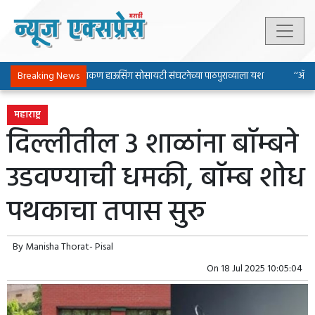
Breaking News
पिंपरी-चिंचवड चाकण हाऊसिंग सोसायटी संघटनेच्या पाठपुराव्याला यश
‘‘ॲल्युमि
महाराष्ट्र
दिल्लीतील 3 शाळांना बाॅम्बने
उडवण्याची धमकी, बाॅम्ब शोध
पथकाचा तपास सुरु
By
Manisha Thorat- Pisal
On
18 Jul 2025 10:05:04