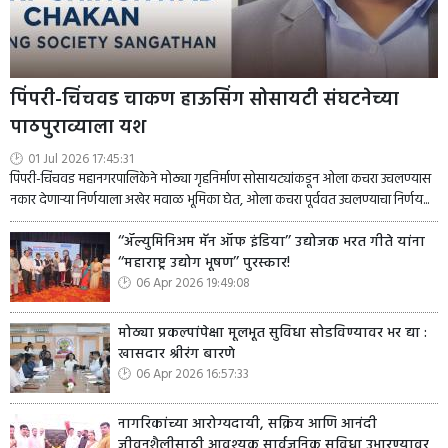
पिंपरी-चिंचवड चाकण हाऊसिंग सोसायटी संघटनेच्या
पाठपुराव्याला यश
01 Jul 2026 17:45:31
पिंपरी-चिंचवड महानगरपालिकेने मोठ्या गृहनिर्माण सोसायट्यांकडून ओला कचरा उचलण्यास
नकार देणाऱ्या निर्णयाला अखेर मवाळ भूमिका घेत, ओला कचरा पूर्ववत उचलण्याचा निर्णय...
‘‘ॲल्युमिनिअम मॅन ऑफ इंडिया’’ उद्योजक भरत गीते यांना
‘‘महाराष्ट्र उद्योग भूषण’’ पुरस्कार!
06 Apr 2026 19:49:08
मोठ्या प्रकल्पांपेक्षा मूलभूत सुविधा सोडविण्यावर भर द्या :
खासदार श्रीरंग बारणे
06 Apr 2026 16:57:33
नागरिकांच्या आरोग्यदायी, सक्रिय आणि आनंदी
जीवनशैलीसाठी आवश्यक सार्वजनिक सुविधा उभारण्यावर