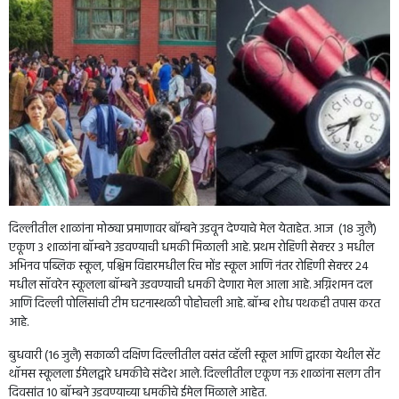
दिल्लीतील शाळांना मोठ्या प्रमाणावर बाॅम्बने उडवून देण्याचे मेल येताहेत. आज (18 जुलै)
एकूण 3 शाळांना बॉम्बने उडवण्याची धमकी मिळाली आहे. प्रथम रोहिणी सेक्टर 3 मधील
अभिनव पब्लिक स्कूल, पश्चिम विहारमधील रिच मोंड स्कूल आणि नंतर रोहिणी सेक्टर 24
मधील सॉवरेन स्कूलला बॉम्बने उडवण्याची धमकी देणारा मेल आला आहे. अग्निशमन दल
आणि दिल्ली पोलिसांची टीम घटनास्थळी पोहोचली आहे. बॉम्ब शोध पथकही तपास करत
आहे.
बुधवारी (16 जुलै) सकाळी दक्षिण दिल्लीतील वसंत व्हॅली स्कूल आणि द्वारका येथील सेंट
थॉमस स्कूलला ईमेलद्वारे धमकीचे संदेश आले. दिल्लीतील एकूण नऊ शाळांना सलग तीन
दिवसांत 10 बॉम्बने उडवण्याच्या धमकीचे ईमेल मिळाले आहेत.